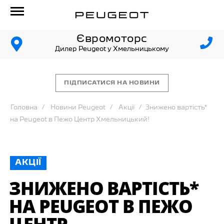
Євромоторс
Дилер Peugeot у Хмельницькому
ПІДПИСАТИСЯ НА НОВИНИ
Головна
Новини Peugeot
Акції
Знижено вартість*
на Peugeot в Пежо Центр Хмельницький!
АКЦІЇ
ЗНИЖЕНО ВАРТІСТЬ*
НА PEUGEOT В ПЕЖО