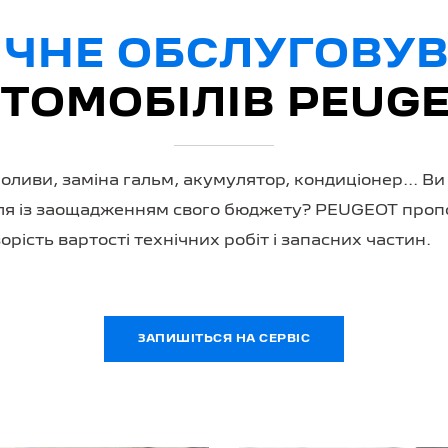
ІЧНЕ ОБСЛУГОВУ
ТОМОБІЛІВ PEUG
 оливи, заміна гальм, акумулятор, кондиціонер... В
я із заощадженням свого бюджету? PEUGEOT пропону
ість вартості технічних робіт і запасних частин.
ЗАПИШІТЬСЯ НА СЕРВІС