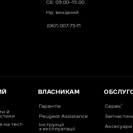
Сб: 09:00–15:00
Нд: вихідний
(067) 007-75-11
ness
ИЙ
ВЛАСНИКАМ
ОБСЛУГ
Д
®
Гарантія
Сервіс
ти й
стики
Peugeot Assistance
Запчастин
 на тест-
Інструкції
Аксесуари
з експлуатації