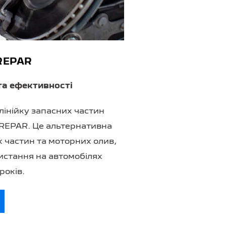
REPAR
 та ефективності
лінійку запасних частин
REPAR. Це альтернативна
х частин та моторних олив,
истання на автомобілях
років.