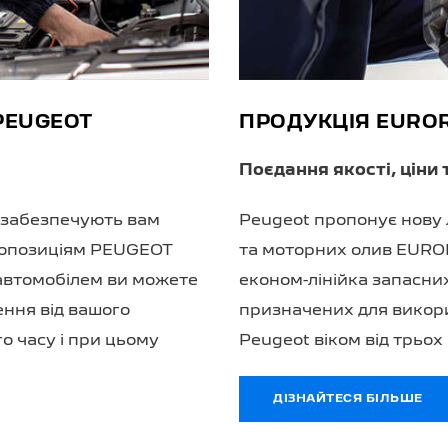
PEUGEOT
ПРОДУКЦІЯ EURO
Поєдання якості, ціни
 забезпечують вам
Peugeot пропонує нову 
пропозиціям PEUGEOT
та моторних олив EURO
 автомобілем ви можете
економ-лінійка запасни
ння від вашого
призначених для викор
о часу і при цьому
Peugeot віком від трьох 
ДІЗНАЙТЕСЯ БІЛЬШЕ