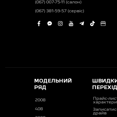
(067) 007-75-11 (салон)
(067) 381-59-57 (сервіс)
facebook
facebook-
instagram
youtube
telegram-
tiktok
busi
messenger
plane
МОДЕЛЬНИЙ
ШВИДК
РЯД
ПЕРЕХІ
Прайс-лис
2008
характери
408
Записатися
драйв