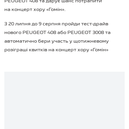
PEUGEOT 408 та дарує шанс потрапити
на концерт хору «Гомін».
З 20 липня до 9 серпня пройди тест-драйв
нового PEUGEOT 408 або PEUGEOT 3008 та
автоматично бери участь у щотижневому
розіграші квитків на концерт хору «Гомін»