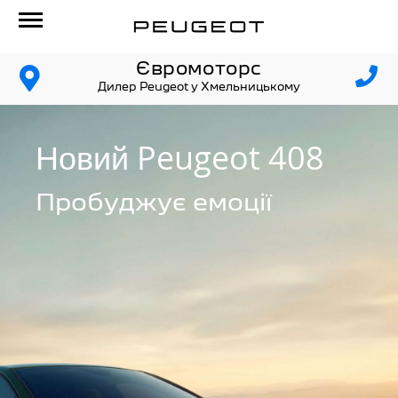
Євромоторс
Дилер Peugeot у Хмельницькому
Новий Peugeot 408
Пробуджує емоції