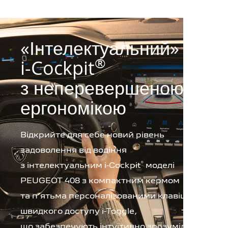
«Інтелектуальний»
®
i-Cockpit
з неперевершеною
ергономікою
Відкрийте для себе новий рівень
задоволення від водіння
®
з інтелектуальним
i-Cockpit
моделі
PEUGEOT 408 з компактним кермом
та п’ятьма персоналізованими клавішами
швидкого доступу i-Toggle,
що забезпечують інтуїтивно зрозуміле