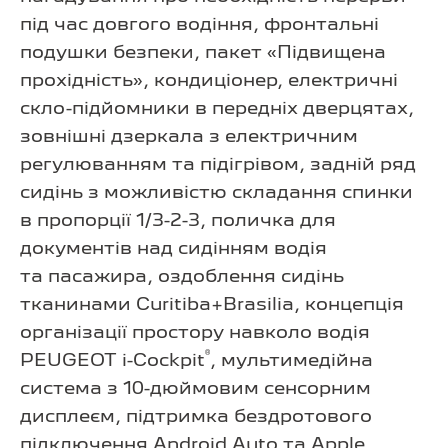
під час довгого водіння, фронтальні
подушки безпеки, пакет «Підвищена
прохідність», кондиціонер, електричні
скло-підйомники в передніх дверцятах,
зовнішні дзеркала з електричним
регулюванням та підігрівом, задній ряд
сидінь з можливістю складання спинки
в пропорції 1/3-2-3, поличка для
документів над сидінням водія
та пасажира, оздоблення сидінь
тканинами Curitiba+Brasilia, концепція
організації простору навколо водія
®
PEUGEOT i-Cockpit
, мультимедійна
система з 10-дюймовим сенсорним
дисплеєм, підтримка бездротового
підключення Android Auto та Apple