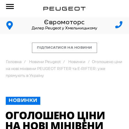
Євромоторс
Дилер Peugeot у Хмельницькому
ПІДПИСАТИСЯ НА НОВИНИ
Головна
Новини Peugeot
Новинки
Оголошено ціни
на нові мінівени PEUGEOT RIFTER та E⁠-⁠RIFTER: уже
прямують в Україну
НОВИНКИ
ОГОЛОШЕНО ЦІНИ
НА НОВІ МІНІВЕНИ