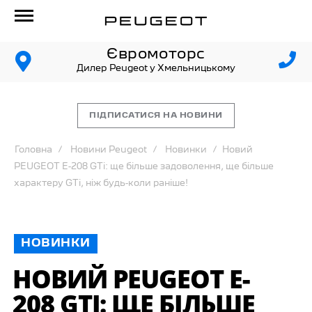
Євромоторс
Дилер Peugeot у Хмельницькому
ПІДПИСАТИСЯ НА НОВИНИ
Головна
Новини Peugeot
Новинки
Новий
PEUGEOT E-208 GTi: ще більше задоволення, ще більше
характеру GTi, ніж будь-коли раніше!
НОВИНКИ
НОВИЙ PEUGEOT E-
208 GTI: ЩЕ БІЛЬШЕ