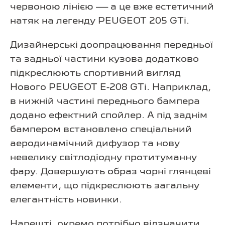
червоною лінією — а це вже естетичний
натяк на легенду PEUGEOT 205 GTi.
Дизайнерські доопрацювання передньої
та задньої частини кузова додатково
підкреслюють спортивний вигляд
Нового PEUGEOT E-208 GTi. Наприклад,
в нижній частині переднього бампера
додано ефектний спойлер. А під заднім
бампером встановлено спеціальний
аеродинамічний дифузор та нову
невелику світлодіодну протитуманну
фару. Довершують образ чорні глянцеві
елементи, що підкреслюють загальну
елегантність новинки.
Нарешті, окремо потрібно відзначити