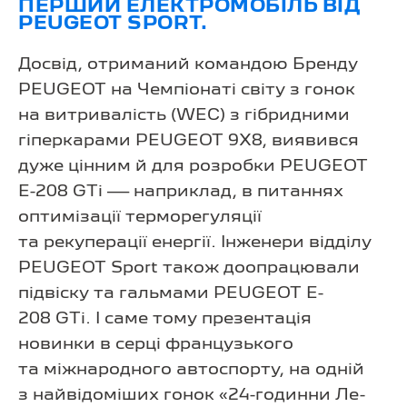
ПЕРШИЙ ЕЛЕКТРОМОБІЛЬ ВІД
PEUGEOT SPORT.
Досвід, отриманий командою Бренду
PEUGEOT на Чемпіонаті світу з гонок
на витривалість (WEC) з гібридними
гіперкарами PEUGEOT 9X8, виявився
дуже цінним й для розробки PEUGEOT
E-208 GTi — наприклад, в питаннях
оптимізації терморегуляції
та рекуперації енергії. Інженери відділу
PEUGEOT Sport також доопрацювали
підвіску та гальмами PEUGEOT E-
208 GTi. І саме тому презентація
новинки в серці французького
та міжнародного автоспорту, на одній
з найвідоміших гонок «24-годинни Ле-