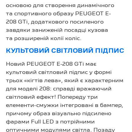
основою для створення динамічного
та спортивного образу PEUGEOT E-
208 GTi, додаткового посиленого
завдяки заниженій посадці кузова
та розширеній колії коліс.
КУЛЬТОВИЙ СВІТЛОВИЙ ПІДПИС
Новий PEUGEOT E-208 GTi має
культовий світловий підпис у формі
трьох «кігтів лева», який є характерним
для моделі 208: справді вражаючий
світловий ефект! Попереду три
елементи-смужки інтегровані в бампер,
причому образ візуально підсилено
фарами Full LED з потрійними
оптичними модулями світла. Позаду