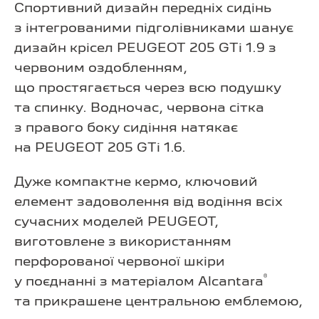
Спортивний дизайн передніх сидінь
з інтегрованими підголівниками шанує
дизайн крісел PEUGEOT 205 GTi 1.9 з
червоним оздобленням,
що простягається через всю подушку
та спинку. Водночас, червона сітка
з правого боку сидіння натякає
на PEUGEOT 205 GTi 1.6.
Дуже компактне кермо, ключовий
елемент задоволення від водіння всіх
сучасних моделей PEUGEOT,
виготовлене з використанням
перфорованої червоної шкіри
®
у поєднанні з матеріалом Alcantara
та прикрашене центральною емблемою,