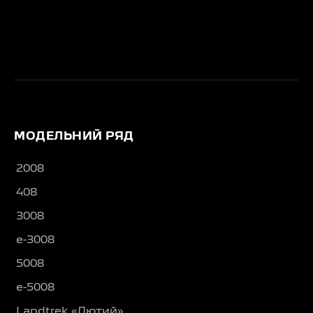
МОДЕЛЬНИЙ РЯД
2008
408
3008
e-3008
5008
e-5008
Landtrek «Лютий»