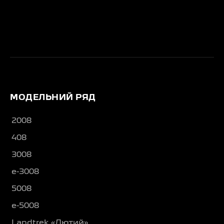
МОДЕЛЬНИЙ РЯД
2008
408
3008
e-3008
5008
e-5008
Landtrek «Лютий»